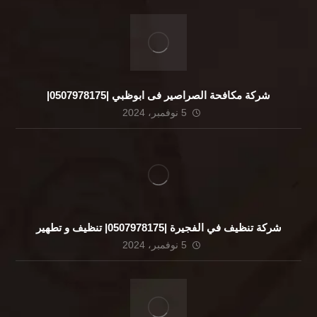
شركة مكافحة الصراصير فى ابوظبي |0507978175|
5 نوفمبر، 2024
شركة تنظيف في الفجيرة |0507978175| تنظيف و تطهير
5 نوفمبر، 2024