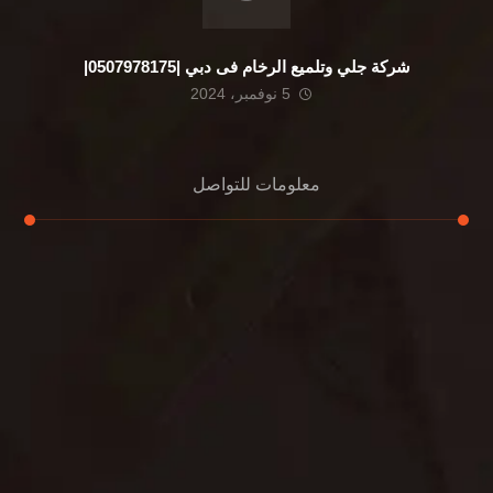
شركة جلي وتلميع الرخام فى دبي |0507978175|
5 نوفمبر، 2024
معلومات للتواصل
عنوان مكتبنا
الشيخ محمد بن راشد – دبي
هاتف
0507978175