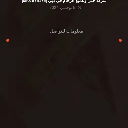
شركة جلي وتلميع الرخام فى دبي |0507978175|
5 نوفمبر، 2024
معلومات للتواصل
عنوان مكتبنا
الشيخ محمد بن راشد – دبي
هاتف
0507978175
بريد إلكتروني