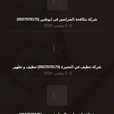
شركة مكافحة الصراصير فى ابوظبي |0507978175|
5 نوفمبر، 2024
شركة تنظيف في الفجيرة |0507978175| تنظيف و تطهير
5 نوفمبر، 2024