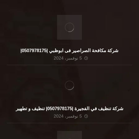
شركة مكافحة الصراصير فى ابوظبي |0507978175|
5 نوفمبر، 2024
شركة تنظيف في الفجيرة |0507978175| تنظيف و تطهير
5 نوفمبر، 2024