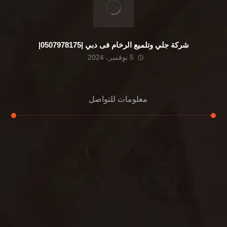
شركة جلي وتلميع الرخام فى دبي |0507978175|
5 نوفمبر، 2024
معلومات للتواصل
عنوان مكتبنا
الشيخ محمد بن راشد – دبي
هاتف