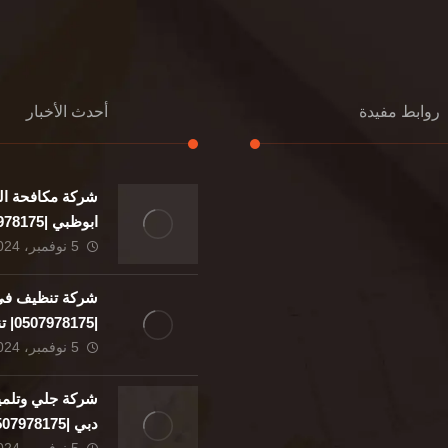
روابط مفيدة
أحدث الأخبار
شركة مكافحة ال
إعادة تسقيف
ابوظبي |0507978175|
تنسيق حدائق
5 نوفمبر، 2024
تنسيق
الدعم
شركة تنظيف في 
مواد
|8175
بناء
5 نوفمبر، 2024
تطهير
نا
التعليمات
شركة جلي وتلمي
دبي |0507978175|