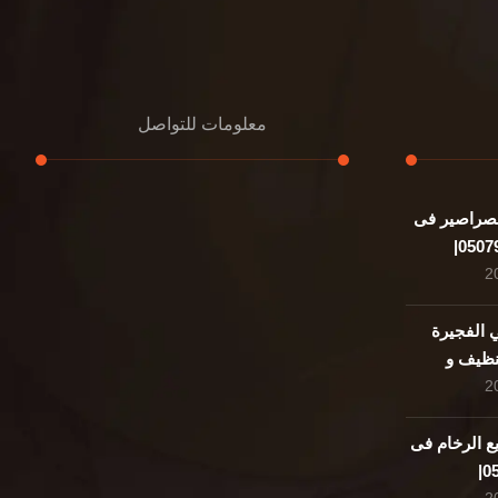
معلومات للتواصل
صراصير فى
عنوان مكتبنا
الشيخ محمد بن راشد – دبي
هاتف
0507978175
الفجيرة
050797| تنظيف و
بريد إلكتروني
support@alemam4pestcontrol.com
ع الرخام فى