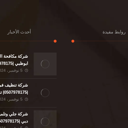
روابط مفيدة
أحدث الأخبار
شركة مكافحة ال
إعادة تسقيف
ابوظبي |0507978175|
تنسيق حدائق
5 نوفمبر، 2024
تنسيق
الدعم
شركة تنظيف في 
مواد
|8175
بناء
5 نوفمبر، 2024
تطهير
نا
التعليمات
شركة جلي وتلمي
دبي |0507978175|