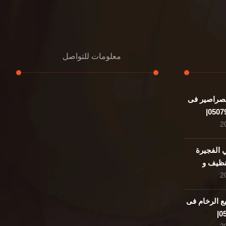
معلومات للتواصل
صراصير فى
عنوان مكتبنا
الشيخ محمد بن راشد – دبي
هاتف
0507978175
الفجيرة
050797| تنظيف و
بريد إلكتروني
support@alemam4pestcontrol.com
ع الرخام فى