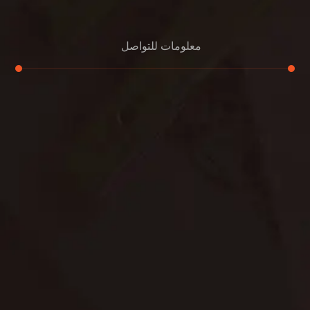
معلومات للتواصل
عنوان مكتبنا
الشيخ محمد بن راشد – دبي
هاتف
0507978175
بريد إلكتروني
support@alemam4pestcontrol.com