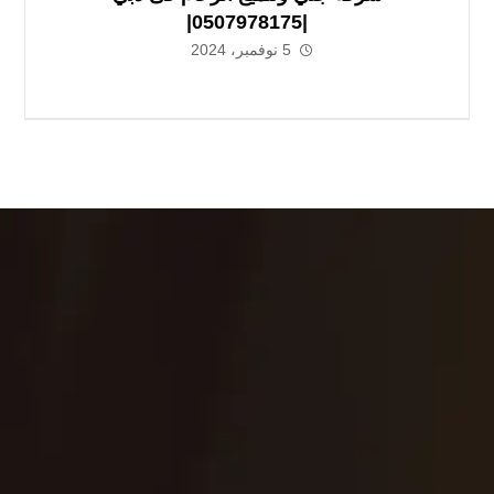
|0507978175|
5 نوفمبر، 2024