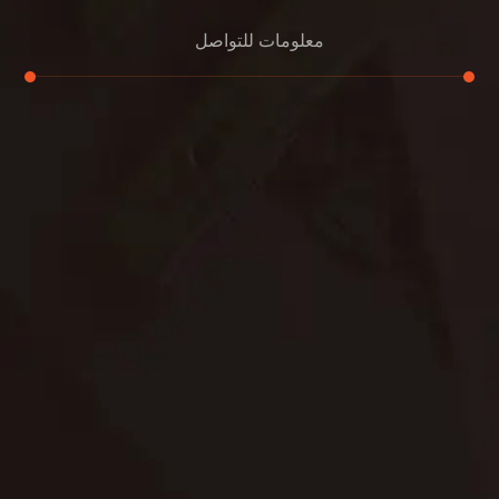
معلومات للتواصل
عنوان مكتبنا
الشيخ محمد بن راشد – دبي
هاتف
0507978175
بريد إلكتروني
support@alemam4pestcontrol.com