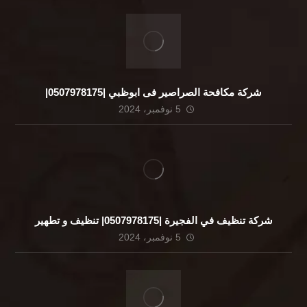
شركة مكافحة الصراصير فى ابوظبي |0507978175|
5 نوفمبر، 2024
شركة تنظيف في الفجيرة |0507978175| تنظيف و تطهير
5 نوفمبر، 2024