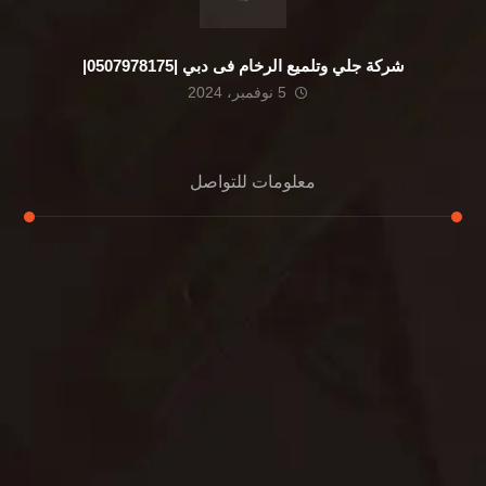
شركة جلي وتلميع الرخام فى دبي |0507978175|
5 نوفمبر، 2024
معلومات للتواصل
عنوان مكتبنا
الشيخ محمد بن راشد – دبي
هاتف
0507978175