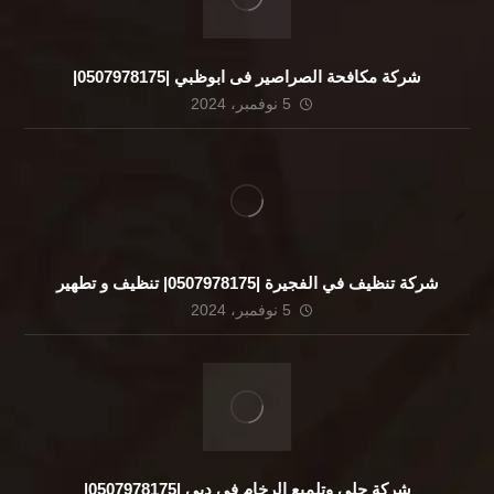
شركة مكافحة الصراصير فى ابوظبي |0507978175|
5 نوفمبر، 2024
شركة تنظيف في الفجيرة |0507978175| تنظيف و تطهير
5 نوفمبر، 2024
شركة جلي وتلميع الرخام فى دبي |0507978175|