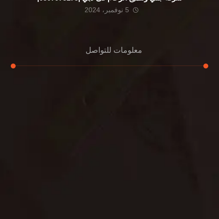
5 نوفمبر، 2024
معلومات للتواصل
عنوان مكتبنا
الشيخ محمد بن راشد – دبي
هاتف
0507978175
بريد إلكتروني