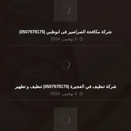
شركة مكافحة الصراصير فى ابوظبي |0507978175|
5 نوفمبر، 2024
شركة تنظيف في الفجيرة |0507978175| تنظيف و تطهير
5 نوفمبر، 2024