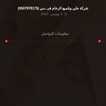
شركة جلي وتلميع الرخام فى دبي |0507978175|
5 نوفمبر، 2024
معلومات للتواصل
عنوان مكتبنا
الشيخ محمد بن راشد – دبي
هاتف
0507978175