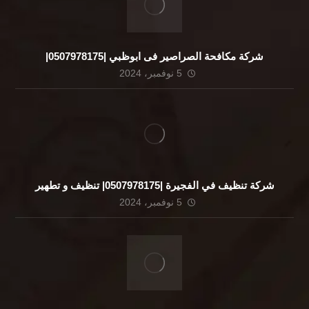
شركة مكافحة الصراصير فى ابوظبي |0507978175|
5 نوفمبر، 2024
شركة تنظيف في الفجيرة |0507978175| تنظيف و تطهير
5 نوفمبر، 2024