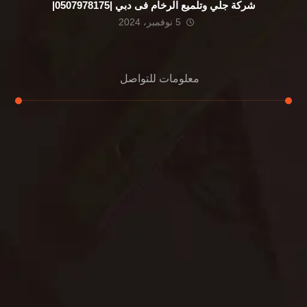
شركة جلي وتلميع الرخام فى دبي |0507978175|
5 نوفمبر، 2024
معلومات للتواصل
عنوان مكتبنا
الشيخ محمد بن راشد – دبي
هاتف
0507978175
بريد إلكتروني