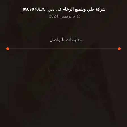
شركة جلي وتلميع الرخام فى دبي |0507978175|
5 نوفمبر، 2024
معلومات للتواصل
عنوان مكتبنا
الشيخ محمد بن راشد – دبي
هاتف
0507978175