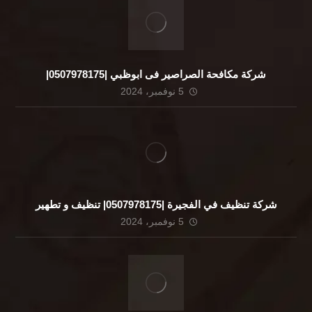
شركة مكافحة الصراصير فى ابوظبي |0507978175|
5 نوفمبر، 2024
شركة تنظيف في الفجيرة |0507978175| تنظيف و تطهير
5 نوفمبر، 2024