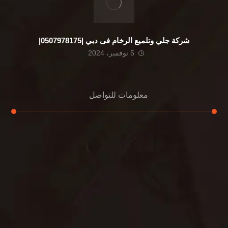
شركة جلي وتلميع الرخام فى دبي |0507978175|
5 نوفمبر، 2024
معلومات للتواصل
عنوان مكتبنا
الشيخ محمد بن راشد – دبي
هاتف
0507978175