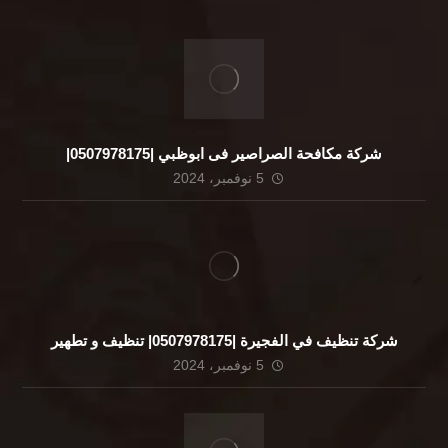
شركة مكافحة الصراصير فى ابوظبي |0507978175|
5 نوفمبر، 2024
شركة تنظيف في الفجيرة |0507978175| تنظيف و تطهير
5 نوفمبر، 2024