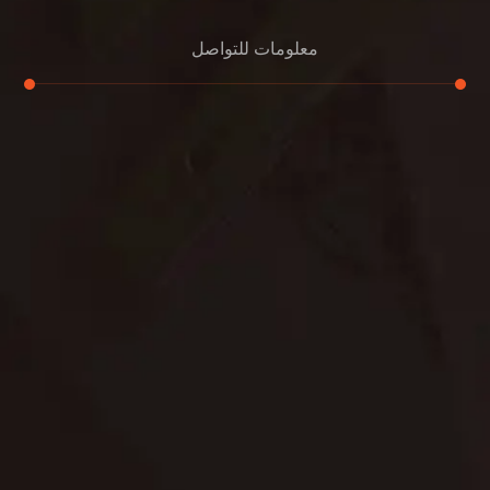
معلومات للتواصل
عنوان مكتبنا
الشيخ محمد بن راشد – دبي
هاتف
0507978175
بريد إلكتروني
support@alemam4pestcontrol.com