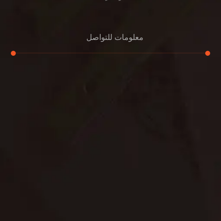
معلومات للتواصل
عنوان مكتبنا
الشيخ محمد بن راشد – دبي
هاتف
0507978175
بريد إلكتروني
support@alemam4pestcontrol.com