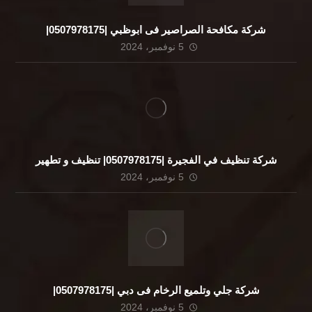
شركة مكافحة الصراصير فى ابوظبي |0507978175|
5 نوفمبر، 2024
شركة تنظيف في الفجيرة |0507978175| تنظيف و تطهير
5 نوفمبر، 2024
شركة جلي وتلميع الرخام فى دبي |0507978175|
5 نوفمبر، 2024