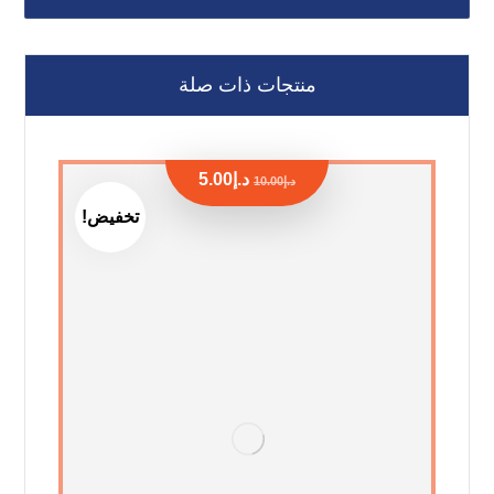
منتجات ذات صلة
د.إ
5.00
د.إ
10.00
تخفيض!