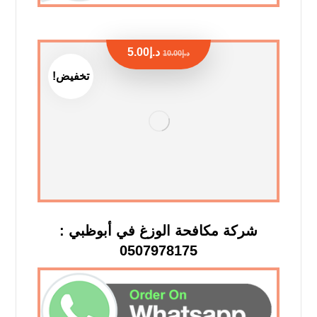
د.إ
5.00
د.إ
10.00
تخفيض!
شركة مكافحة الوزغ في أبوظبي :
0507978175