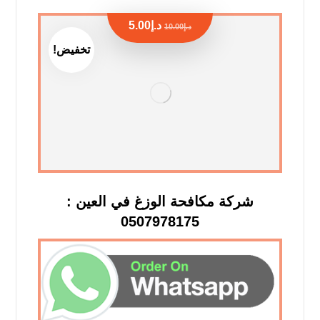
د.إ
5.00
د.إ
10.00
تخفيض!
شركة مكافحة الوزغ في العين :
0507978175