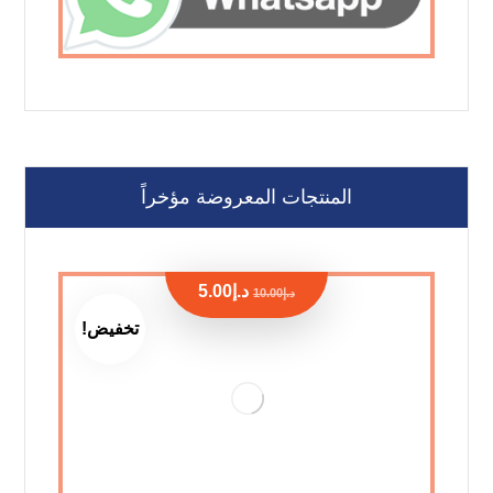
المنتجات المعروضة مؤخراً
د.إ
5.00
د.إ
10.00
تخفيض!