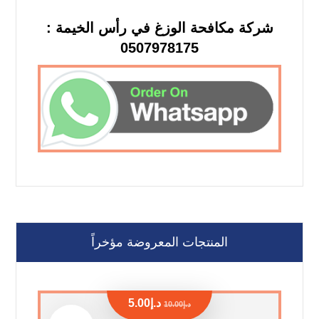
شركة مكافحة الوزغ في رأس الخيمة :
0507978175
المنتجات المعروضة مؤخراً
د.إ
5.00
د.إ
10.00