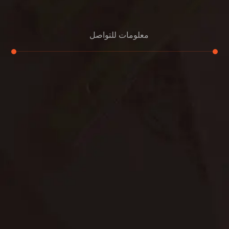
معلومات للتواصل
عنوان مكتبنا
الشيخ محمد بن راشد – دبي
هاتف
0507978175
بريد إلكتروني
support@alemam4pestcontrol.com