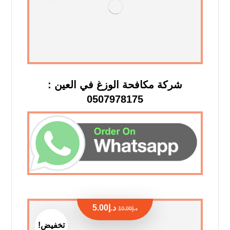
شركة مكافحة الوزغ في العين :
0507978175
د.إ
5.00
د.إ
10.00
تخفيض!