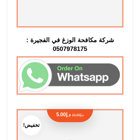
شركة مكافحة الوزغ في الفجيرة :
0507978175
د.إ
5.00
د.إ
10.00
تخفيض!