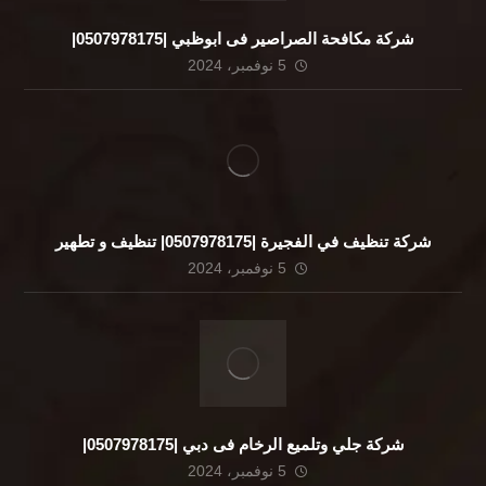
شركة مكافحة الصراصير فى ابوظبي |0507978175|
5 نوفمبر، 2024
شركة تنظيف في الفجيرة |0507978175| تنظيف و تطهير
5 نوفمبر، 2024
شركة جلي وتلميع الرخام فى دبي |0507978175|
5 نوفمبر، 2024