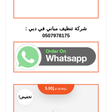
شركة تنظيف مباني في دبي :
0507978175
د.إ
5.00
د.إ
10.00
تخفيض!