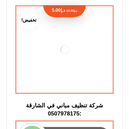
د.إ
5.00
د.إ
10.00
تخفيض!
شركة تنظيف مباني في الشارقة
:0507978175