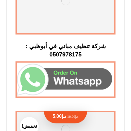
شركة تنظيف مباني في أبوظبي :
0507978175
د.إ
5.00
د.إ
10.00
تخفيض!