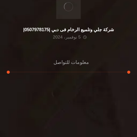
شركة جلي وتلميع الرخام فى دبي |0507978175|
5 نوفمبر، 2024
معلومات للتواصل
عنوان مكتبنا
الشيخ محمد بن راشد – دبي
هاتف