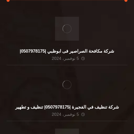
شركة مكافحة الصراصير فى ابوظبي |0507978175|
5 نوفمبر، 2024
شركة تنظيف في الفجيرة |0507978175| تنظيف و تطهير
5 نوفمبر، 2024