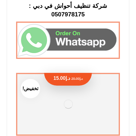
شركة تنظيف أحواش في دبي :
0507978175
د.إ
15.00
د.إ
20.00
تخفيض!