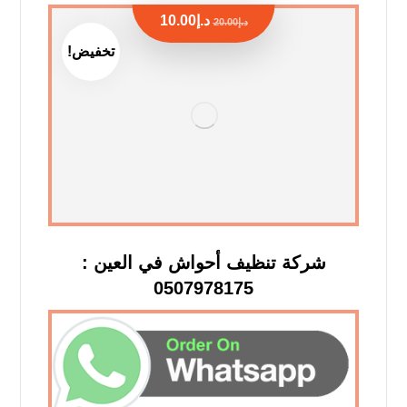
د.إ
10.00
د.إ
20.00
تخفيض!
شركة تنظيف أحواش في العين :
0507978175