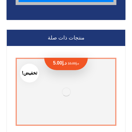
منتجات ذات صلة
د.إ
5.00
د.إ
10.00
تخفيض!