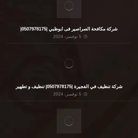
شركة مكافحة الصراصير فى ابوظبي |0507978175|
5 نوفمبر، 2024
شركة تنظيف في الفجيرة |0507978175| تنظيف و تطهير
5 نوفمبر، 2024