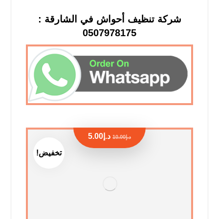
شركة تنظيف أحواش في الشارقة :
0507978175
د.إ
5.00
د.إ
10.00
تخفيض!