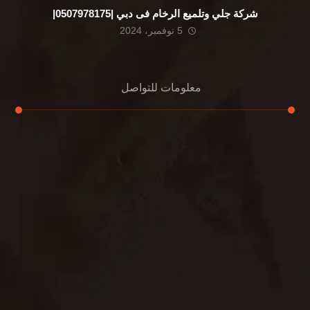
شركة جلي وتلميع الرخام فى دبي |0507978175|
5 نوفمبر، 2024
معلومات للتواصل
عنوان مكتبنا
الشيخ محمد بن راشد – دبي
هاتف
0507978175