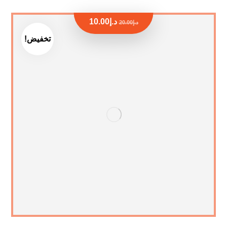
د.إ
10.00
د.إ
20.00
تخفيض!