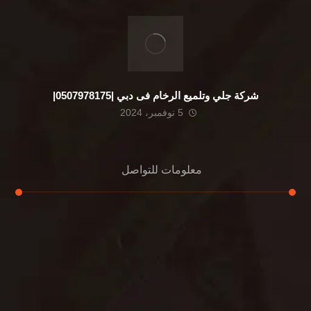
شركة جلي وتلميع الرخام فى دبي |0507978175|
5 نوفمبر، 2024
معلومات للتواصل
عنوان مكتبنا
الشيخ محمد بن راشد – دبي