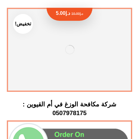
د.إ
5.00
د.إ
10.00
تخفيض!
شركة مكافحة الوزغ في أم القيوين :
0507978175