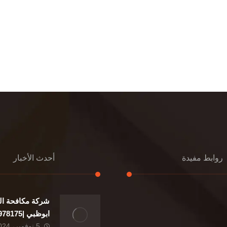
روابط مفيدة
أحدث الأخبار
شركة مكافحة ال
إعادة تسقيف
ابوظبي |0507978175|
تنسيق حدائق
5 نوفمبر، 2024