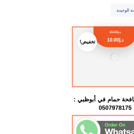
ة الوحيدة
د.إ
20.00
د.إ
10.00
تخفيض!
فحة حمام في أبوظبي :
0507978175