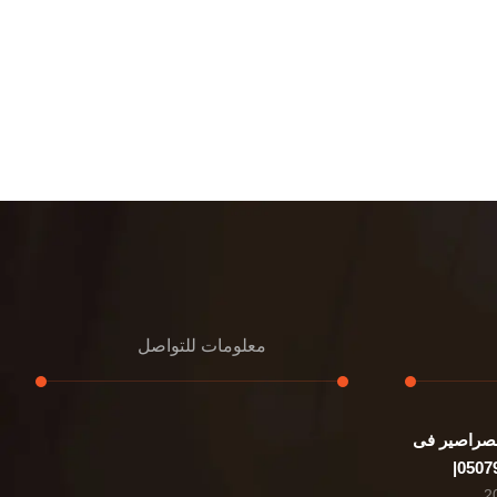
معلومات للتواصل
صراصير فى
عنوان مكتبنا
الشيخ محمد بن راشد – دبي