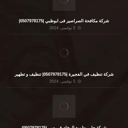
شركة مكافحة الصراصير فى ابوظبي |0507978175|
5 نوفمبر، 2024
شركة تنظيف في الفجيرة |0507978175| تنظيف و تطهير
5 نوفمبر، 2024
شركة جلي وتلميع الرخام فى دبي |0507978175|