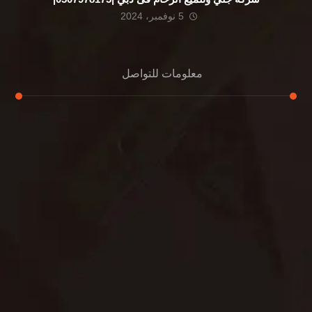
5 نوفمبر، 2024
معلومات للتواصل
عنوان مكتبنا
الشيخ محمد بن راشد – دبي
هاتف
0507978175
بريد إلكتروني