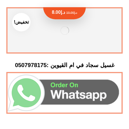
د.إ
8.00
د.إ
10.00
تخفيض!
غسيل سجاد في ام القيوين :0507978175