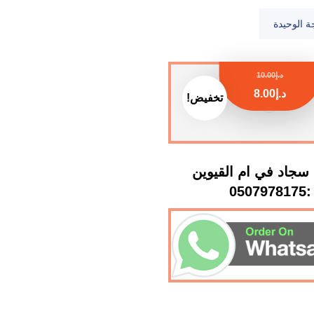
ة الوحيدة
د.إ
10.00
د.إ
8.00
تخفيض!
سجاد في ام القيوين
:0507978175