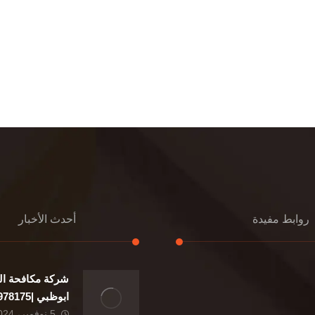
روابط مفيدة
أحدث الأخبار
شركة مكافحة ال
إعادة تسقيف
ابوظبي |0507978175|
تنسيق حدائق
5 نوفمبر، 2024