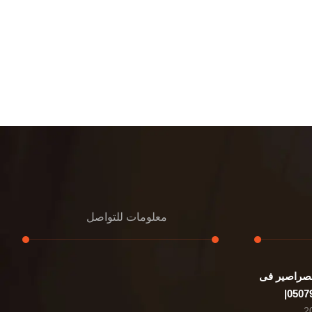
معلومات للتواصل
صراصير فى
عنوان مكتبنا
الشيخ محمد بن راشد – دبي