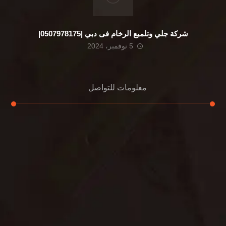
شركة جلي وتلميع الرخام فى دبي |0507978175|
5 نوفمبر، 2024
معلومات للتواصل
عنوان مكتبنا
الشيخ محمد بن راشد – دبي
هاتف
0507978175