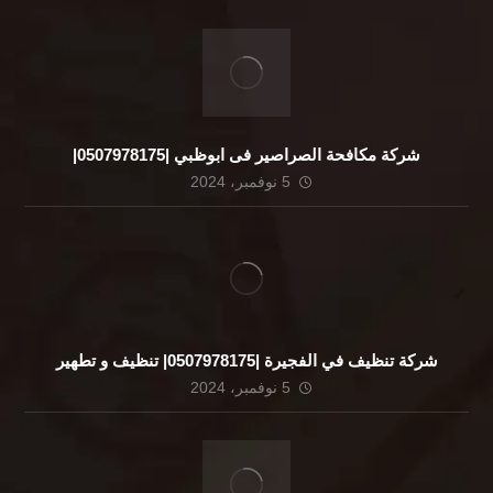
شركة مكافحة الصراصير فى ابوظبي |0507978175|
5 نوفمبر، 2024
شركة تنظيف في الفجيرة |0507978175| تنظيف و تطهير
5 نوفمبر، 2024