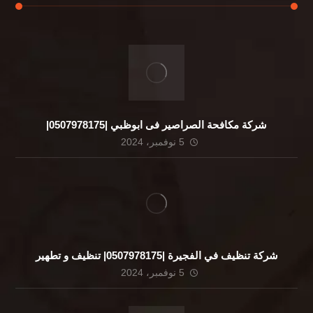
شركة مكافحة الصراصير فى ابوظبي |0507978175|
5 نوفمبر، 2024
شركة تنظيف في الفجيرة |0507978175| تنظيف و تطهير
5 نوفمبر، 2024