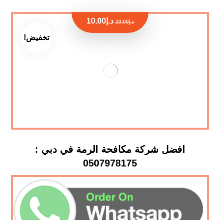
د.إ
10.00
د.إ
20.00
تخفيض!
افضل شركة مكافحة الرمة في دبي :
0507978175