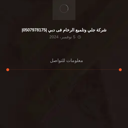
شركة جلي وتلميع الرخام فى دبي |0507978175|
5 نوفمبر، 2024
معلومات للتواصل
عنوان مكتبنا
الشيخ محمد بن راشد – دبي
هاتف