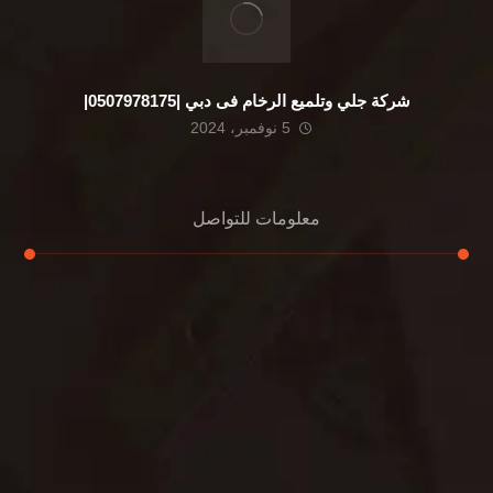
شركة جلي وتلميع الرخام فى دبي |0507978175|
5 نوفمبر، 2024
معلومات للتواصل
عنوان مكتبنا
الشيخ محمد بن راشد – دبي
هاتف