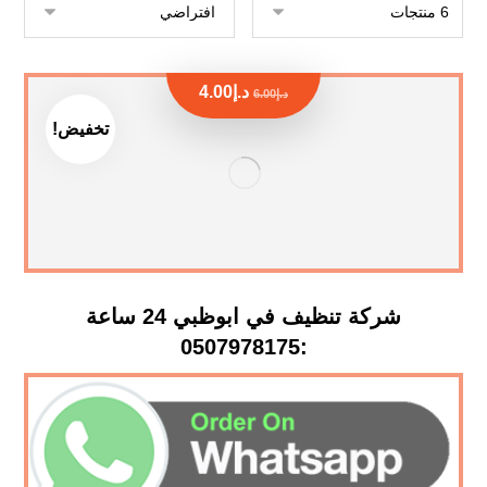
د.إ
4.00
د.إ
6.00
تخفيض!
شركة تنظيف في ابوظبي 24 ساعة
:0507978175