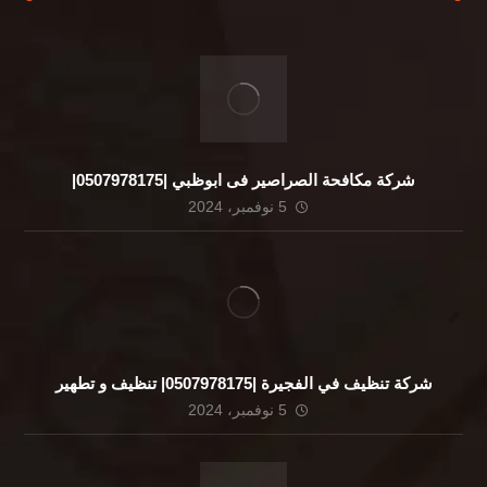
شركة مكافحة الصراصير فى ابوظبي |0507978175|
5 نوفمبر، 2024
شركة تنظيف في الفجيرة |0507978175| تنظيف و تطهير
5 نوفمبر، 2024