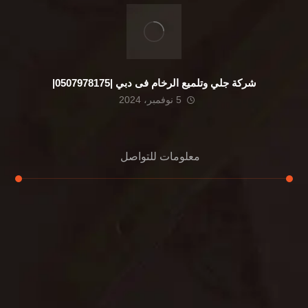
شركة جلي وتلميع الرخام فى دبي |0507978175|
5 نوفمبر، 2024
معلومات للتواصل
عنوان مكتبنا
الشيخ محمد بن راشد – دبي