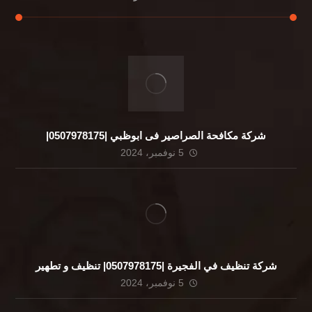
شركة مكافحة الصراصير فى ابوظبي |0507978175|
5 نوفمبر، 2024
شركة تنظيف في الفجيرة |0507978175| تنظيف و تطهير
5 نوفمبر، 2024