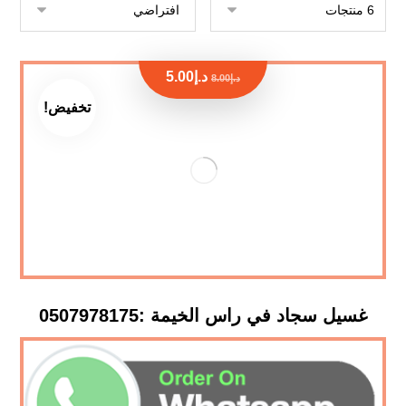
د.إ
5.00
د.إ
8.00
تخفيض!
غسيل سجاد في راس الخيمة :0507978175