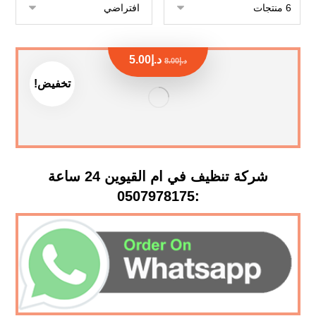
د.إ
5.00
د.إ
8.00
تخفيض!
شركة تنظيف في ام القيوين 24 ساعة
:0507978175