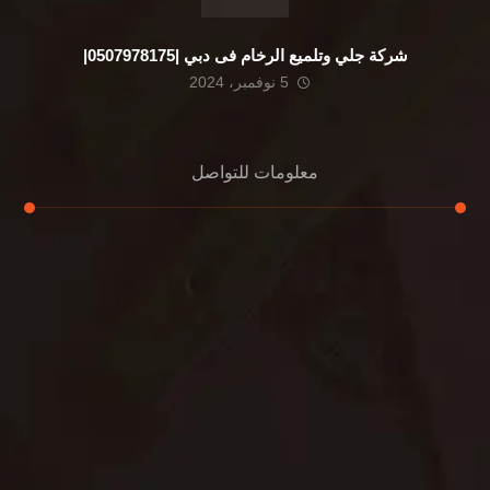
شركة جلي وتلميع الرخام فى دبي |0507978175|
5 نوفمبر، 2024
معلومات للتواصل
عنوان مكتبنا
الشيخ محمد بن راشد – دبي
هاتف
0507978175