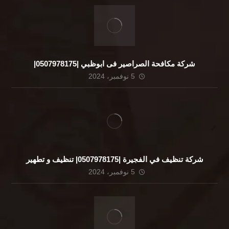
شركة مكافحة الصراصير فى ابوظبي |0507978175|
5 نوفمبر، 2024
شركة تنظيف في الفجيرة |0507978175| تنظيف و تطهير
5 نوفمبر، 2024