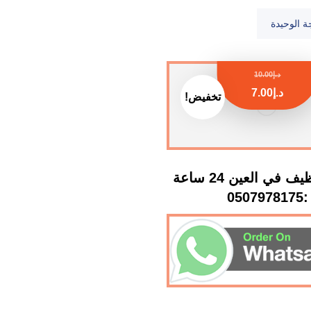
ة الوحيدة
د.إ
10.00
د.إ
7.00
تخفيض!
شركة تنظيف في العين 24 ساعة
:0507978175