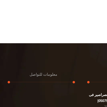
معلومات للتواصل
صراصير فى
عنوان مكتبنا
الشيخ محمد بن راشد – دبي