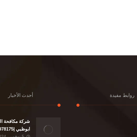
روابط مفيدة
أحدث الأخبار
شركة مكافحة ال
إعادة تسقيف
ابوظبي |0507978175|
تنسيق حدائق
5 نوفمبر، 2024