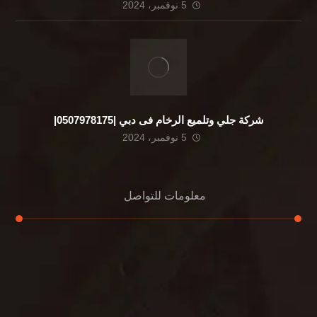
5 نوفمبر، 2024
شركة جلي وتلميع الرخام فى دبي |0507978175|
5 نوفمبر، 2024
معلومات للتواصل
عنوان مكتبنا
الشيخ محمد بن راشد – دبي