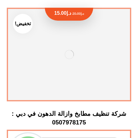
د.إ
15.00
د.إ
20.00
تخفيض!
شركة تنظيف مطابخ وازالة الدهون في دبي :
0507978175