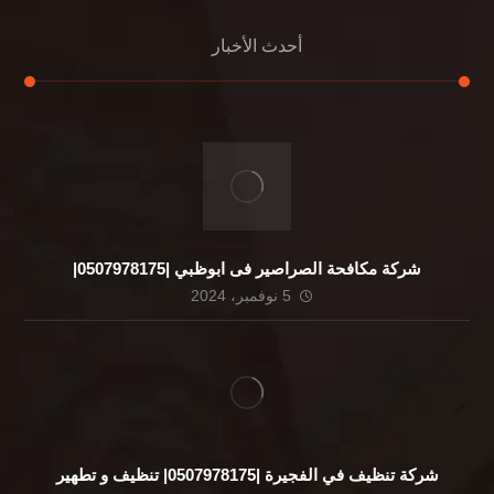
أحدث الأخبار
شركة مكافحة الصراصير فى ابوظبي |0507978175|
5 نوفمبر، 2024
شركة تنظيف في الفجيرة |0507978175| تنظيف و تطهير