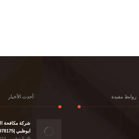
روابط مفيدة
أحدث الأخبار
شركة مكافحة ال
إعادة تسقيف
ابوظبي |0507978175|
تنسيق حدائق
5 نوفمبر، 2024