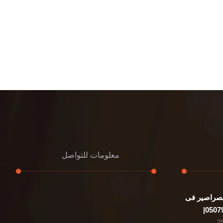
معلومات للتواصل
صراصير فى
عنوان مكتبنا
الشيخ محمد بن راشد – دبي