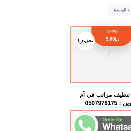
ة الوحيدة
د.إ
10.00
د.إ
5.00
تخفيض!
تنظيف مراتب في أم
: 0507978175