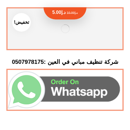
د.إ
5.00
د.إ
10.00
تخفيض!
شركة تنظيف مباني في العين :0507978175