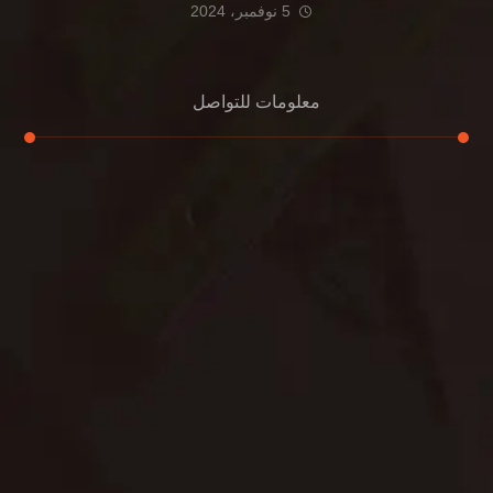
5 نوفمبر، 2024
معلومات للتواصل
عنوان مكتبنا
الشيخ محمد بن راشد – دبي
هاتف
0507978175
بريد إلكتروني