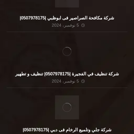
شركة مكافحة الصراصير فى ابوظبي |0507978175|
5 نوفمبر، 2024
شركة تنظيف في الفجيرة |0507978175| تنظيف و تطهير
5 نوفمبر، 2024
شركة جلي وتلميع الرخام فى دبي |0507978175|