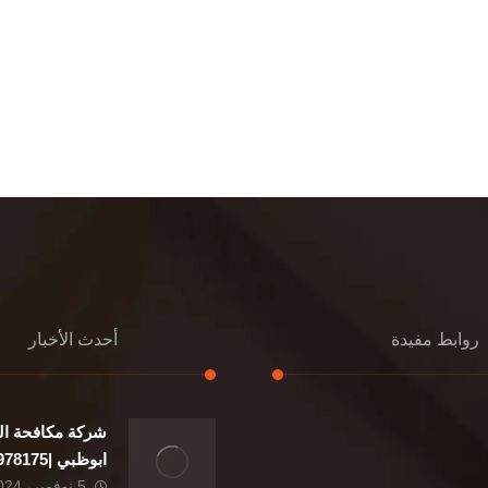
روابط مفيدة
أحدث الأخبار
شركة مكافحة ال
إعادة تسقيف
ابوظبي |0507978175|
تنسيق حدائق
5 نوفمبر، 2024