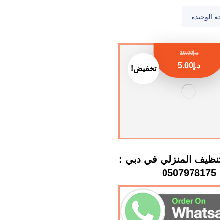
ة الوحيدة
د.إ
10.00
د.إ
5.00
تخفيض!
نظيف المنزلي في دبي :
0507978175