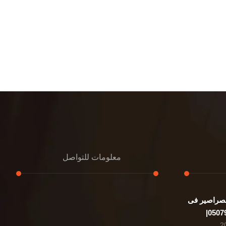
معلومات للتواصل
صراصير فى
عنوان مكتبنا
الشيخ محمد بن راشد – دبي