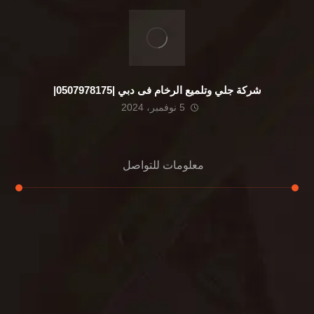
شركة جلي وتلميع الرخام فى دبي |0507978175|
5 نوفمبر، 2024
معلومات للتواصل
عنوان مكتبنا
الشيخ محمد بن راشد – دبي