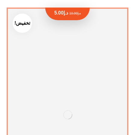
د.إ
5.00
د.إ
10.00
تخفيض!