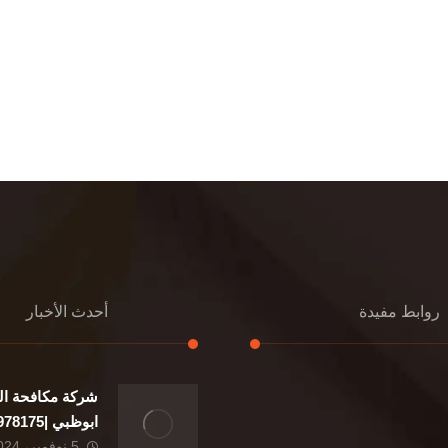
روابط مفيدة
أحدث الأخبار
شركة مكافحة ال
إعادة تسقيف
ابوظبي |0507978175|
تنسيق حدائق
5 نوفمبر، 2024