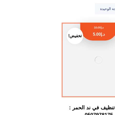
ة الوحيدة
د.إ
10.00
د.إ
5.00
تخفيض!
نظيف في ند الحمر :
0507978175