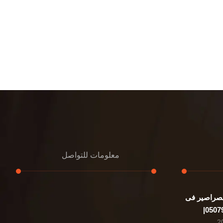
معلومات للتواصل
صراصير فى
عنوان مكتبنا
الشيخ محمد بن راشد – دبي