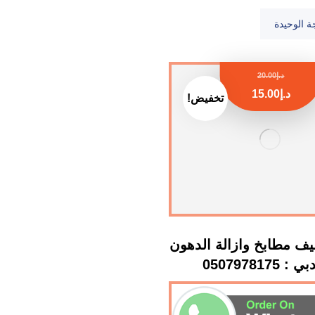
ة الوحيدة
د.إ
20.00
د.إ
15.00
تخفيض!
ف مطابخ وازالة الدهون
 0507978175