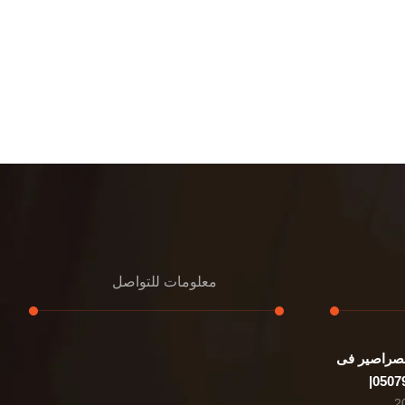
معلومات للتواصل
صراصير فى
عنوان مكتبنا
الشيخ محمد بن راشد – دبي