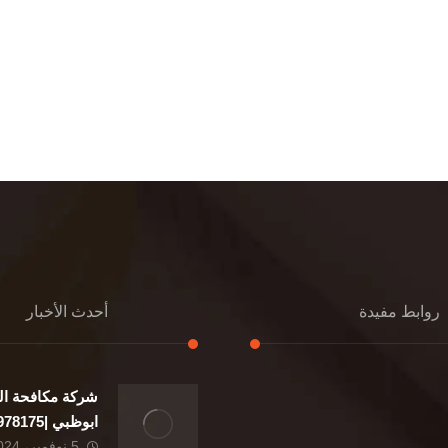
روابط مفيدة
أحدث الأخبار
شركة مكافحة ال
إعادة تسقيف
ابوظبي |0507978175|
تنسيق حدائق
5 نوفمبر، 2024