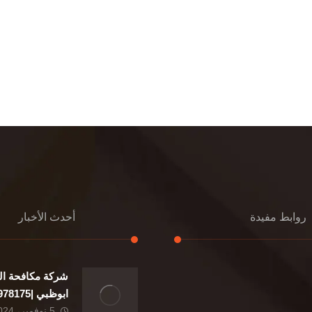
روابط مفيدة
أحدث الأخبار
شركة مكافحة ال
إعادة تسقيف
ابوظبي |0507978175|
تنسيق حدائق
5 نوفمبر، 2024