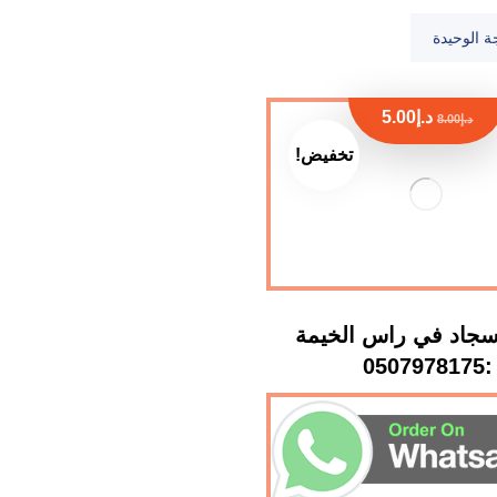
ة الوحيدة
د.إ
5.00
د.إ
8.00
تخفيض!
جاد في راس الخيمة
:0507978175