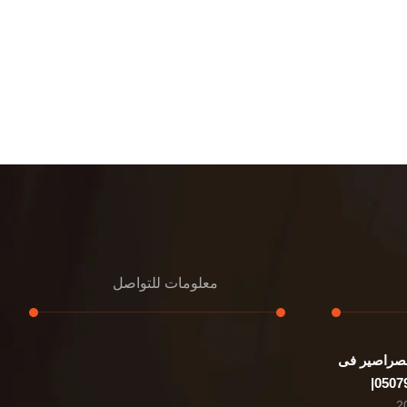
معلومات للتواصل
صراصير فى
عنوان مكتبنا
الشيخ محمد بن راشد – دبي