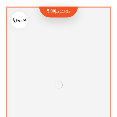
د.إ
5.00
د.إ
10.00
تخفيض!