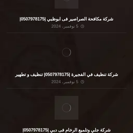
شركة مكافحة الصراصير فى ابوظبي |0507978175|
5 نوفمبر، 2024
شركة تنظيف في الفجيرة |0507978175| تنظيف و تطهير
5 نوفمبر، 2024
شركة جلي وتلميع الرخام فى دبي |0507978175|