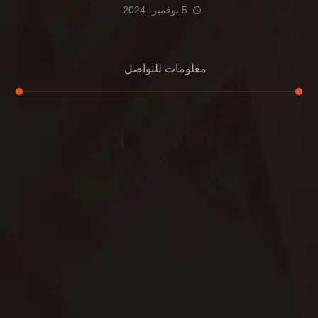
5 نوفمبر، 2024
معلومات للتواصل
عنوان مكتبنا
الشيخ محمد بن راشد – دبي
هاتف
0507978175
بريد إلكتروني