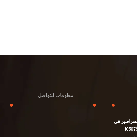
معلومات للتواصل
صراصير فى
عنوان مكتبنا
الشيخ محمد بن راشد – دبي