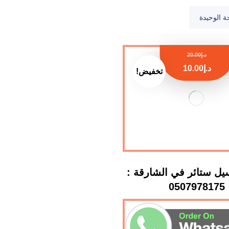
ة الوحيدة
د.إ
20.00
د.إ
10.00
تخفيض!
ل ستائر في الشارقة :
0507978175