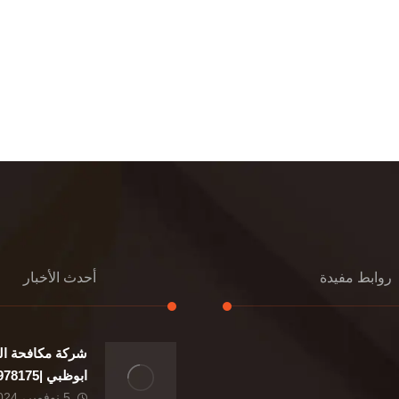
روابط مفيدة
أحدث الأخبار
شركة مكافحة ال
إعادة تسقيف
ابوظبي |0507978175|
تنسيق حدائق
5 نوفمبر، 2024