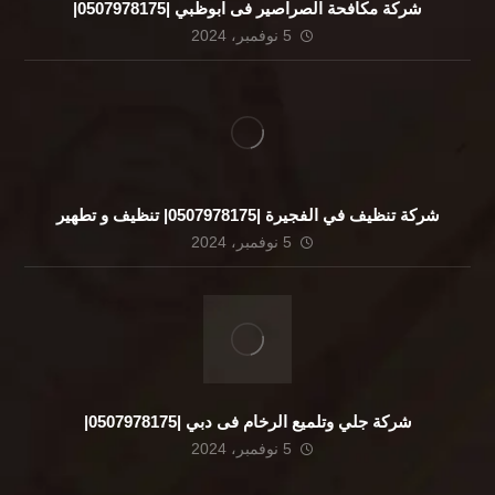
شركة مكافحة الصراصير فى ابوظبي |0507978175|
5 نوفمبر، 2024
شركة تنظيف في الفجيرة |0507978175| تنظيف و تطهير
5 نوفمبر، 2024
شركة جلي وتلميع الرخام فى دبي |0507978175|
5 نوفمبر، 2024