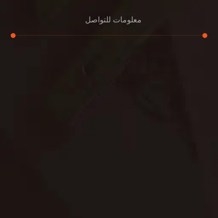
معلومات للتواصل
عنوان مكتبنا
الشيخ محمد بن راشد – دبي
هاتف
0507978175
بريد إلكتروني
support@alemam4pestcontrol.com