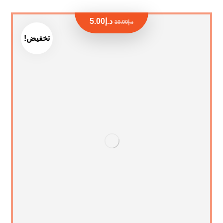
د.إ
5.00
د.إ
10.00
تخفيض!