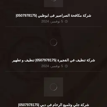
شركة مكافحة الصراصير فى ابوظبي |0507978175|
5 نوفمبر، 2024
شركة تنظيف في الفجيرة |0507978175| تنظيف و تطهير
5 نوفمبر، 2024
شركة جلي وتلميع الرخام فى دبي |0507978175|