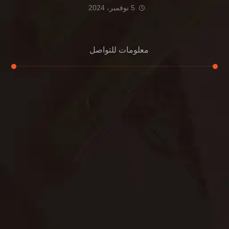
5 نوفمبر، 2024
معلومات للتواصل
عنوان مكتبنا
الشيخ محمد بن راشد – دبي
هاتف
0507978175
بريد إلكتروني