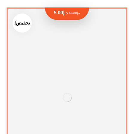
د.إ
5.00
د.إ
10.00
تخفيض!