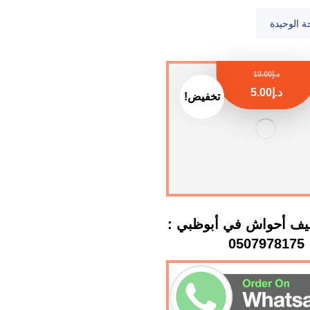
ة الوحيدة
د.إ
10.00
د.إ
5.00
تخفيض!
يف أحواش في أبوظبي :
0507978175