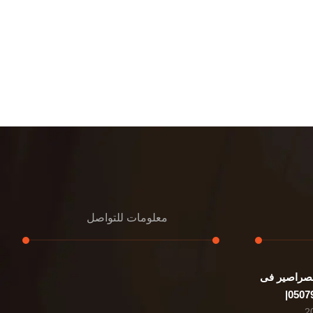
معلومات للتواصل
صراصير فى
عنوان مكتبنا
الشيخ محمد بن راشد – دبي