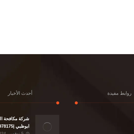
روابط مفيدة
أحدث الأخبار
شركة مكافحة ال
إعادة تسقيف
ابوظبي |0507978175|
تنسيق حدائق
5 نوفمبر، 2024