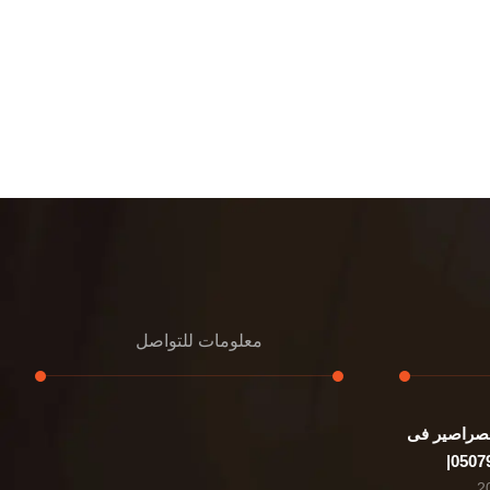
معلومات للتواصل
صراصير فى
عنوان مكتبنا
الشيخ محمد بن راشد – دبي