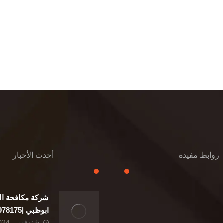
روابط مفيدة
أحدث الأخبار
شركة مكافحة ال
إعادة تسقيف
ابوظبي |0507978175|
تنسيق حدائق
5 نوفمبر، 2024