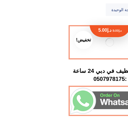
ة الوحيدة
د.إ
5.00
د.إ
9.00
تخفيض!
شركة تنظيف في دبي 24 ساعة
:0507978175