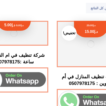
د.إ
5.00
د.إ
20.00
د.إ
8.00
د.إ
15.00
تخفيض!
ساعة :0507978175
نظيف المنازل في أم
: 0507978175