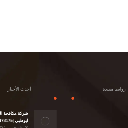
روابط مفيدة
أحدث الأخبار
شركة مكافحة ال
إعادة تسقيف
ابوظبي |0507978175|
تنسيق حدائق
5 نوفمبر، 2024