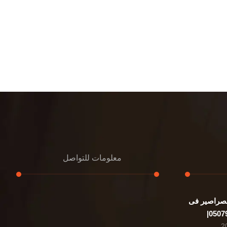
معلومات للتواصل
صراصير فى
عنوان مكتبنا
الشيخ محمد بن راشد – دبي