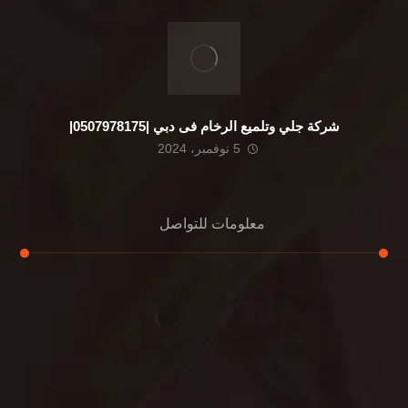
شركة جلي وتلميع الرخام فى دبي |0507978175|
5 نوفمبر، 2024
معلومات للتواصل
عنوان مكتبنا
الشيخ محمد بن راشد – دبي