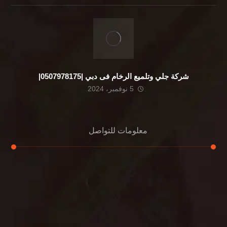
شركة جلي وتلميع الرخام فى دبي |0507978175|
5 نوفمبر، 2024
معلومات للتواصل
عنوان مكتبنا
الشيخ محمد بن راشد – دبي