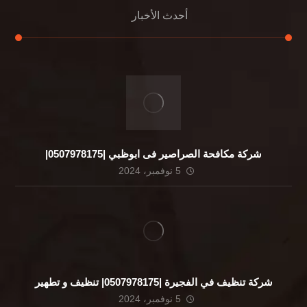
أحدث الأخبار
شركة مكافحة الصراصير فى ابوظبي |0507978175|
5 نوفمبر، 2024
شركة تنظيف في الفجيرة |0507978175| تنظيف و تطهير
5 نوفمبر، 2024