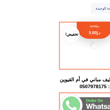
ة الوحيدة
د.إ
10.00
د.إ
5.00
تخفيض!
ف مباني في أم القيوين
: 0507978175