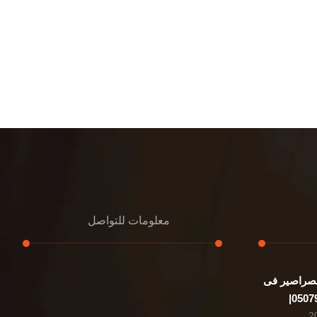
معلومات للتواصل
صراصير فى
عنوان مكتبنا
الشيخ محمد بن راشد – دبي