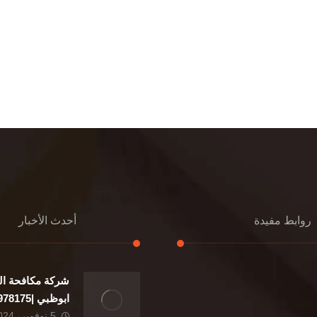
روابط مفيدة
أحدث الأخبار
شركة مكافحة ال
إعادة تسقيف
ابوظبي |0507978175|
تنسيق حدائق
5 نوفمبر، 2024