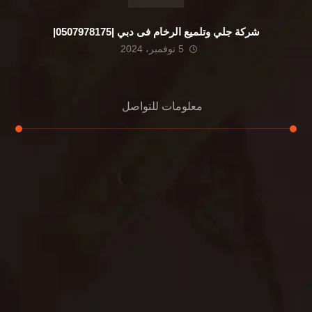
شركة جلي وتلميع الرخام فى دبي |0507978175|
5 نوفمبر، 2024
معلومات للتواصل
عنوان مكتبنا
الشيخ محمد بن راشد – دبي
هاتف
0507978175