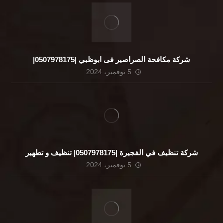
شركة مكافحة الصراصير فى ابوظبي |0507978175|
5 نوفمبر، 2024
شركة تنظيف في الفجيرة |0507978175| تنظيف و تطهير
5 نوفمبر، 2024