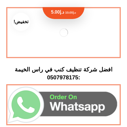
د.إ
5.00
د.إ
10.00
تخفيض!
افضل شركة تنظيف كنب في راس الخيمة
:0507978175