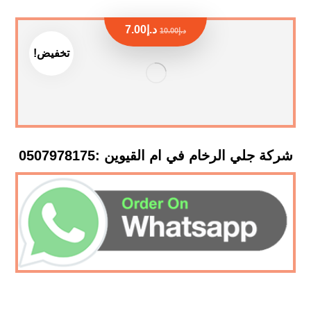
د.إ
7.00
د.إ
10.00
تخفيض!
شركة جلي الرخام في ام القيوين :0507978175