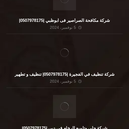
شركة مكافحة الصراصير فى ابوظبي |0507978175|
5 نوفمبر، 2024
شركة تنظيف في الفجيرة |0507978175| تنظيف و تطهير
5 نوفمبر، 2024
شركة جلي وتلميع الرخام فى دبي |0507978175|