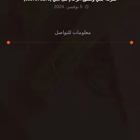
5 نوفمبر، 2024
معلومات للتواصل
عنوان مكتبنا
الشيخ محمد بن راشد – دبي
هاتف
0507978175
بريد إلكتروني